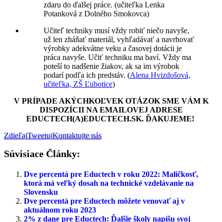
zdaru do ďalšej práce. (učiteľka Lenka
Potanková z Dolného Smokovca)
Učiteľ techniky musí vždy robiť niečo navyše,
už len zháňať materiál, vyhľadávať a navrhovať
výrobky adekvátne veku a časovej dotácii je
práca navyše. Učiť techniku ma baví. Vždy ma
poteší to nadšenie žiakov, ak sa im výrobok
podarí podľa ich predstáv. (
Alena Hvizdošová,
učiteľka, ZŠ Ľubotice
)
V PRÍPADE AKÝCHKOĽVEK OTÁZOK SME VÁM K
DISPOZÍCII NA EMAILOVEJ ADRESE
EDUCTECH(A)EDUCTECH.SK. ĎAKUJEME!
Zdieľaj
Tweetuj
Kontaktujte nás
Súvisiace Články:
Dve percentá pre Eductech v roku 2022: Maličkosť,
ktorá má veľký dosah na technické vzdelávanie na
Slovensku
Dve percentá pre Eductech môžete venovať aj v
aktuálnom roku 2023
2% z dane pre Eductech: Ďalšie školy napíšu svoj