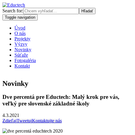
Search for:
Toggle navigation
Úvod
O nás
Projekty
Výzvy
Novinky
Súťaže
Fotogaléria
Kontakt
Novinky
Dve percentá pre Eductech: Malý krok pre vás,
veľký pre slovenské základné školy
4.3.2021
Zdieľaj
Tweetuj
Kontaktujte nás