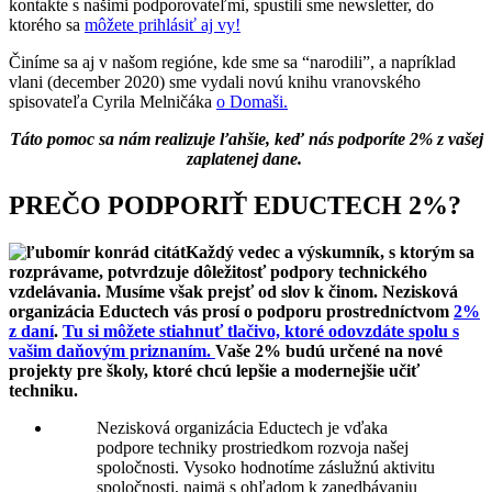
kontakte s našimi podporovateľmi, spustili sme newsletter, do
ktorého sa
môžete prihlásiť aj vy!
Činíme sa aj v našom regióne, kde sme sa “narodili”, a napríklad
vlani (december 2020) sme vydali novú knihu vranovského
spisovateľa Cyrila Melničáka
o Domaši.
Táto pomoc sa nám realizuje ľahšie, keď nás podporíte 2% z vašej
zaplatenej dane.
PREČO PODPORIŤ EDUCTECH 2%?
Každý vedec a výskumník, s ktorým sa
rozprávame, potvrdzuje dôležitosť podpory technického
vzdelávania. Musíme však prejsť od slov k činom. Nezisková
organizácia Eductech vás prosí o podporu prostredníctvom
2%
z daní
.
Tu si môžete stiahnuť tlačivo, ktoré odovzdáte spolu s
vašim daňovým priznaním.
Vaše 2% budú určené na nové
projekty pre školy, ktoré chcú lepšie a modernejšie učiť
techniku.
Nezisková organizácia Eductech je vďaka
podpore techniky prostriedkom rozvoja našej
spoločnosti. Vysoko hodnotíme záslužnú aktivitu
spoločnosti, najmä s ohľadom k zanedbávaniu