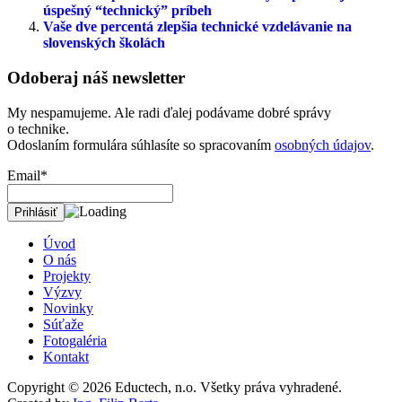
úspešný “technický” príbeh
Vaše dve percentá zlepšia technické vzdelávanie na
slovenských školách
Odoberaj náš newsletter
My nespamujeme. Ale radi ďalej podávame dobré správy
o technike.
Odoslaním formulára súhlasíte so spracovaním
osobných údajov
.
Email*
Úvod
O nás
Projekty
Výzvy
Novinky
Súťaže
Fotogaléria
Kontakt
Copyright © 2026
Eductech, n.o.
Všetky práva vyhradené.