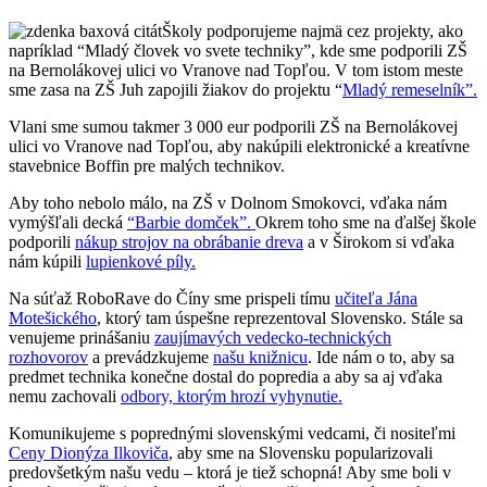
Školy podporujeme najmä cez projekty, ako
napríklad “Mladý človek vo svete techniky”, kde sme podporili ZŠ
na Bernolákovej ulici vo Vranove nad Topľou. V tom istom meste
sme zasa na ZŠ Juh zapojili žiakov do projektu “
Mladý remeselník”.
Vlani sme sumou takmer 3 000 eur podporili ZŠ na Bernolákovej
ulici vo Vranove nad Topľou, aby nakúpili elektronické a kreatívne
stavebnice Boffin pre malých technikov.
Aby toho nebolo málo, na ZŠ v Dolnom Smokovci, vďaka nám
vymýšľali decká
“Barbie domček”.
Okrem toho sme na ďalšej škole
podporili
nákup strojov na obrábanie dreva
a v Širokom si vďaka
nám kúpili
lupienkové píly.
Na súťaž RoboRave do Číny sme prispeli tímu
učiteľa Jána
Motešického
, ktorý tam úspešne reprezentoval Slovensko. Stále sa
venujeme prinášaniu
zaujímavých vedecko-technických
rozhovorov
a prevádzkujeme
našu knižnicu
. Ide nám o to, aby sa
predmet technika konečne dostal do popredia a aby sa aj vďaka
nemu zachovali
odbory, ktorým hrozí vyhynutie.
Komunikujeme s poprednými slovenskými vedcami, či nositeľmi
Ceny Dionýza Ilkoviča
, aby sme na Slovensku popularizovali
predovšetkým našu vedu – ktorá je tiež schopná! Aby sme boli v