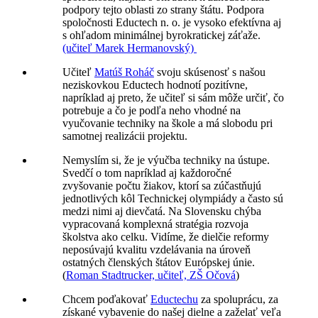
podpory tejto oblasti zo strany štátu. Podpora
spoločnosti Eductech n. o. je vysoko efektívna aj
s ohľadom minimálnej byrokratickej záťaže.
(učiteľ Marek Hermanovský)
Učiteľ
Matúš Roháč
svoju skúsenosť s našou
neziskovkou Eductech hodnotí pozitívne,
napríklad aj preto, že učiteľ si sám môže určiť, čo
potrebuje a čo je podľa neho vhodné na
vyučovanie techniky na škole a má slobodu pri
samotnej realizácii projektu.
Nemyslím si, že je výučba techniky na ústupe.
Svedčí o tom napríklad aj každoročné
zvyšovanie počtu žiakov, ktorí sa zúčastňujú
jednotlivých kôl Technickej olympiády a často sú
medzi nimi aj dievčatá. Na Slovensku chýba
vypracovaná komplexná stratégia rozvoja
školstva ako celku. Vidíme, že dielčie reformy
neposúvajú kvalitu vzdelávania na úroveň
ostatných členských štátov Európskej únie.
(
Roman Stadtrucker, učiteľ, ZŠ Očová
)
Chcem poďakovať
Eductechu
za spoluprácu, za
získané vybavenie do našej dielne a zaželať veľa