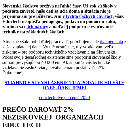
Slovenské školstvo prežíva neľahké časy. Už rok sú školy v
podstate zavreté, naše deti sa učia doma a situácia nie je
príjemná ani pre učiteľov. Ani
v týchto ťažkých chvíľach
však
Eductech neopúšťa pedagógov, podáva im pomocnú ruku,
zaujíma sa o
ich názory
a naďalej podporuje vyučovanie
techniky na základných školách.
Aby sme však mohli ďalej pracovať, potrebujeme ale
dve percentá
z
vašej zaplatenej dane. Vy nič nestrácate, my vďaka vám veľa
získame – pre podporu technického vzdelávania na Slovensku.
Počas svoje desaťročnej existencie sme podporili slovenské školy
sumou prevyšujúcou 40 000 eur. Ak si podľa vás technické
vzdelávanie zaslúži viac, neváhajte nám poslať vaše 2%.
Ďakujeme!
STIAHNITE SI VYHLÁSENIE TU A PODAJTE HO EŠTE
DNES. ĎAKUJEME!
eductech dve percentá 2020
PREČO DAROVAŤ 2%
NEZISKOVKEJ ORGANIZÁCII
EDUCTECH