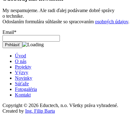
My nespamujeme. Ale radi ďalej podávame dobré správy
o technike.
Odoslaním formulára súhlasíte so spracovaním
osobných údajov
.
Email*
Úvod
O nás
Projekty
Výzvy
Novinky
Súťaže
Fotogaléria
Kontakt
Copyright © 2026
Eductech, n.o.
Všetky práva vyhradené.
Created by
Ing. Filip Barta