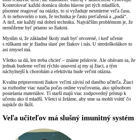
Kontrolovať každú domácu úlohu hlavne pri tých mladších,
písomne reagovať na otázky, to si vyžaduje nesmierne veľa času.
A to nehovorím o tom, že technika je často preťažená a „padá“.
A tiež, nie každý má dobrú techniku. Najväčším problémom je, že
nemôžeme byť priamo so žiakmi.
Myslím si, že základné školy mali byť otvorené, i keď učenie
s rúškami nie je žiadna slasť pre žiakov i nás. U stredoškolákov to
asi zmysel má.
Všetko sa dá, len treba chcieť – známe príslovie. Ale obávam sa, že
jednak budeme veľmi rýchlo unavení aj my aj žiaci, a tým
náchylnejší k chorobám a efektivita bude veľmi otázna.
Kvalita pripravenosti žiakov veľmi závisí od daného učiteľa. Žiaci
sa rozhodne viac naučia počas online vyučovania, ako spôsobom
posielania materiálov. Tí starší majú viac zodpovedný prístup k
učeniu ako tí mladší. Všetci si želáme, aby sme sa mohli vrátiť čo
najskôr do škôl.
Veľa učiteľov má slušný imunitný systém