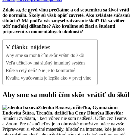
Zdalo sa, že prvú vlnu prečkáme a od septembra sa život vráti
do normálu. Školy sú však opäť zavreté. Ako zvládate súčasnú
situáciu? Má podľa vás zmysel zatváranie škôl? Dá sa vôbec
učiť naďalej dištančne? Ako kvalitne sú žiaci a študenti
pripravení za momentálnych okolností?
V článku nájdete:
Aby sme sa mohli čím skôr vrátiť do škôl
Veľa učiteľov má slušný imunitný systém
Rúška celý deň? Nie je to komfortné
Kvalita vyučovania je lepšia ako v prvej vlne
Aby sme sa mohli čím skôr vrátiť do škôl
Zdenka Baxová, učiteľka, Gymnázium
Ľudovíta Štúra, Trenčín, držiteľka Ceny Dionýza Ilkoviča:
Situáciu zvládam, i keď vôbec nie som nadšená. Učím cez Teams
a Zoom. Pre nás učiteľov je to obrovské množstvo práce navyše.
Pripravovať si vhodné materiály, hľadať na internete, kde je síce
toho relatívne dosť, ale máloktoré vám aj v skutočnosti vyhovujú.