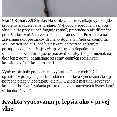
Matúš Roháč, ZŠ Široké:
Na škole zatiaľ nevznikajú výraznejšie
problémy a vzdelávanie funguje. Výhodou v porovnaní s prvou
vlnou je, že prvý stupeň funguje (zatiaľ) prezenčne a nie dištančne,
pretože žiaci v nižšom veku sú menej samostatní. Pozrime sa na
zatváranie škôl pre žiakov druhého stupňa z hľadiska komfortu.
Mali by deti sedieť 6 hodín s rúškami na tvári so zníženým
prístupom vzduchu, čo je vyčerpávajúce a s dopadmi na
sústredenie? Komfortnejšie je pracovať za takýchto podmienok na
úlohách z domu, odhliadnuc od straty denných sociálnych
kontaktov v školskom prostredí.
Vyučovanie bolo podporené navýšením dát cez mobilných
operátorov pre vyučujúcich. Problémom ostáva vyučovanie, kde je
potrebná práca v laboratóriu, dielni….. Žiaci z marginalizovaných
komunít dostávajú zadania prostredníctvom pracovných listov, ktoré
sú im doručované.
Kvalita vyučovania je lepšia ako v prvej
vlne