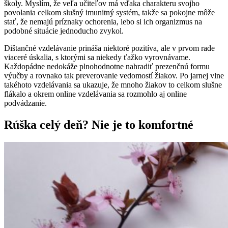
školy. Myslím, že veľa učiteľov má vďaka charakteru svojho
povolania celkom slušný imunitný systém, takže sa pokojne môže
stať, že nemajú príznaky ochorenia, lebo si ich organizmus na
podobné situácie jednoducho zvykol.
Dištančné vzdelávanie prináša niektoré pozitíva, ale v prvom rade
viaceré úskalia, s ktorými sa niekedy ťažko vyrovnávame.
Každopádne nedokáže plnohodnotne nahradiť prezenčnú formu
výučby a rovnako tak preverovanie vedomostí žiakov. Po jarnej vlne
takéhoto vzdelávania sa ukazuje, že mnoho žiakov to celkom slušne
flákalo a okrem online vzdelávania sa rozmohlo aj online
podvádzanie.
Rúška celý deň? Nie je to komfortné