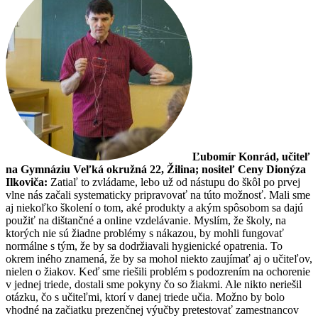
Ľubomír Konrád, učiteľ
na Gymnáziu Veľká okružná 22, Žilina; nositeľ Ceny Dionýza
Ilkoviča:
Zatiaľ to zvládame, lebo už od nástupu do škôl po prvej
vlne nás začali systematicky pripravovať na túto možnosť. Mali sme
aj niekoľko školení o tom, aké produkty a akým spôsobom sa dajú
použiť na dištančné a online vzdelávanie. Myslím, že školy, na
ktorých nie sú žiadne problémy s nákazou, by mohli fungovať
normálne s tým, že by sa dodržiavali hygienické opatrenia. To
okrem iného znamená, že by sa mohol niekto zaujímať aj o učiteľov,
nielen o žiakov. Keď sme riešili problém s podozrením na ochorenie
v jednej triede, dostali sme pokyny čo so žiakmi. Ale nikto neriešil
otázku, čo s učiteľmi, ktorí v danej triede učia. Možno by bolo
vhodné na začiatku prezenčnej výučby pretestovať zamestnancov