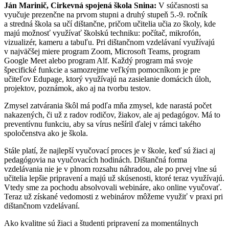
Ján Marinič, Cirkevná spojená škola Snina:
V súčasnosti sa
vyučuje prezenčne na prvom stupni a druhý stupeň 5.-9. ročník
a stredná škola sa učí dištančne, pričom učitelia učia zo školy, kde
majú možnosť využívať školskú techniku: počítač, mikrofón,
vizualizér, kameru a tabuľu. Pri dištančnom vzdelávaní využívajú
v najväčšej miere program Zoom, Microsoft Teams, program
Google Meet alebo program Alf. Každý program má svoje
špecifické funkcie a samozrejme veľkým pomocníkom je pre
učiteľov Edupage, ktorý využívajú na zasielanie domácich úloh,
projektov, poznámok, ako aj na tvorbu testov.
Zmysel zatvárania škôl má podľa mňa zmysel, kde narastá počet
nakazených, či už z radov rodičov, žiakov, ale aj pedagógov. Má to
preventívnu funkciu, aby sa vírus nešíril ďalej v rámci takého
spoločenstva ako je škola.
Stále platí, že najlepší vyučovací proces je v škole, keď sú žiaci aj
pedagógovia na vyučovacích hodinách. Dištančná forma
vzdelávania nie je v plnom rozsahu náhradou, ale po prvej vlne sú
učitelia lepšie pripravení a majú už skúsenosti, ktoré teraz využívajú.
Vtedy sme za pochodu absolvovali webináre, ako online vyučovať.
Teraz už získané vedomosti z webinárov môžeme využiť v praxi pri
dištančnom vzdelávaní.
Ako kvalitne sú žiaci a študenti pripravení za momentálnych