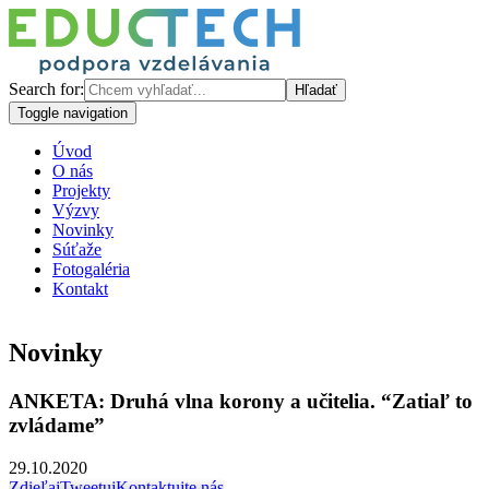
Search for:
Toggle navigation
Úvod
O nás
Projekty
Výzvy
Novinky
Súťaže
Fotogaléria
Kontakt
Novinky
ANKETA: Druhá vlna korony a učitelia. “Zatiaľ to
zvládame”
29.10.2020
Zdieľaj
Tweetuj
Kontaktujte nás