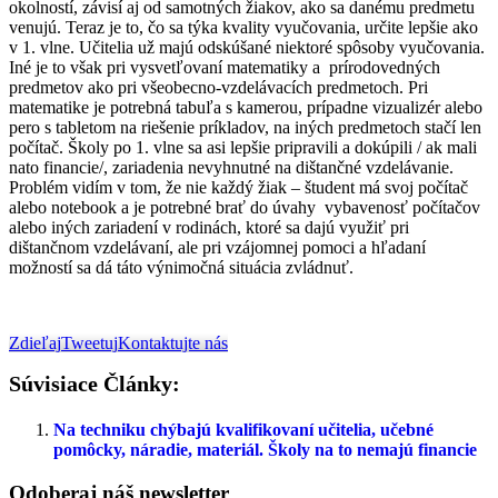
okolností, závisí aj od samotných žiakov, ako sa danému predmetu
venujú. Teraz je to, čo sa týka kvality vyučovania, určite lepšie ako
v 1. vlne. Učitelia už majú odskúšané niektoré spôsoby vyučovania.
Iné je to však pri vysvetľovaní matematiky a prírodovedných
predmetov ako pri všeobecno-vzdelávacích predmetoch. Pri
matematike je potrebná tabuľa s kamerou, prípadne vizualizér alebo
pero s tabletom na riešenie príkladov, na iných predmetoch stačí len
počítač. Školy po 1. vlne sa asi lepšie pripravili a dokúpili / ak mali
nato financie/, zariadenia nevyhnutné na dištančné vzdelávanie.
Problém vidím v tom, že nie každý žiak – študent má svoj počítač
alebo notebook a je potrebné brať do úvahy vybavenosť počítačov
alebo iných zariadení v rodinách, ktoré sa dajú využiť pri
dištančnom vzdelávaní, ale pri vzájomnej pomoci a hľadaní
možností sa dá táto výnimočná situácia zvládnuť.
Zdieľaj
Tweetuj
Kontaktujte nás
Súvisiace Články:
Na techniku chýbajú kvalifikovaní učitelia, učebné
pomôcky, náradie, materiál. Školy na to nemajú financie
Odoberaj náš newsletter