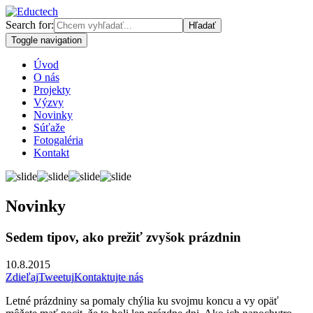
Search for:
Toggle navigation
Úvod
O nás
Projekty
Výzvy
Novinky
Súťaže
Fotogaléria
Kontakt
Novinky
Sedem tipov, ako prežiť zvyšok prázdnin
10.8.2015
Zdieľaj
Tweetuj
Kontaktujte nás
Letné prázdniny sa pomaly chýlia ku svojmu koncu a vy opäť