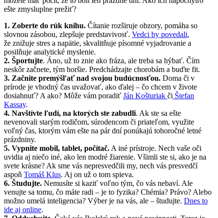
môžete mať pocit, že to boli len prázdne dni. Ako ich napochytro
ešte zmysluplne prežiť?
1. Zoberte do rúk knihu.
Čítanie rozširuje obzory, pomáha so
slovnou zásobou, zlepšuje predstavivosť.
Vedci by povedali
,
že znižuje stres a napätie, skvalitňuje písomné vyjadrovanie a
posilňuje analytické myslenie.
2. Športujte
. Áno, už to znie ako fráza, ale treba sa hýbať. Čím
neskôr začnete, tým horšie. Predchádzajte chorobám a buďte fit.
3. Začnite premýšľať nad svojou budúcnosťou.
Doma či v
prírode je vhodný čas uvažovať, ako ďalej – čo chcem v živote
dosiahnuť? A ako? Môže vám poradiť
Ján Košturiak
či
Štefan
Kassay
.
4. Navštívte ľudí, na ktorých ste zabudli
. Ak ste sa ešte
nevenovali starým rodičom, súrodencom či priateľom, využite
voľný čas, ktorým vám ešte na pár dní ponúkajú tohoročné letné
prázdniny.
5. Vypnite mobil, tablet, počítač.
A iné prístroje. Nech vaše oči
uvidia aj niečo iné, ako len modré žiarenie. Všimli ste si, ako je na
svete krásne? Ak sme vás nepresvedčili my, nech vás presvedčí
aspoň
Tomáš Klus
. Aj on už o tom spieva.
6. Študujte.
Nemusíte si kaziť voľno tým, čo vás nebaví. Ale
venujte sa tomu, čo máte radi – je to fyzika? Chémia? Právo? Alebo
možno umelá inteligencia? Výber je na vás, ale – študujte.
Dnes to
ide aj online
.