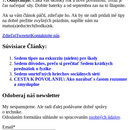
7. Oddychujte.
Čaká vás školský rok a nové povinnosti. Teraz je
čas načerpať sily. Dobite baterky a od septembra zas na to šliapnite.
Ak sa vám článok páčil, zdieľajte ho. Ak by ste radi pridali iné tipy
na dobré prežitie zvyšných prázdnin, napíšte nám na
matus(a)eductech(bodka)sk.
Zdieľaj
Tweetuj
Kontaktujte nás
Súvisiace Články:
Sedem tipov na exkurziu (nielen) pre školy
Sedem dôvodov, prečo si prečítať Sedem krátkych
prednášok o fyzike
Sedem smrteľných hriechov sociálnych sietí
CESTA K POVOLANIU: Ako narábať s časom rozumne
a zmysluplne
Odoberaj náš newsletter
My nespamujeme. Ale radi ďalej podávame dobré správy
o technike.
Odoslaním formulára súhlasíte so spracovaním
osobných údajov
.
Email*