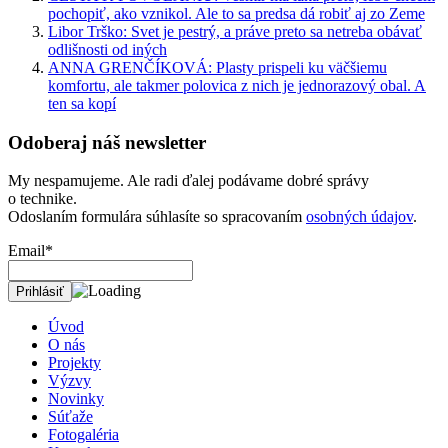
pochopiť, ako vznikol. Ale to sa predsa dá robiť aj zo Zeme
Libor Trško: Svet je pestrý, a práve preto sa netreba obávať
odlišnosti od iných
ANNA GRENČÍKOVÁ: Plasty prispeli ku väčšiemu
komfortu, ale takmer polovica z nich je jednorazový obal. A
ten sa kopí
Odoberaj náš newsletter
My nespamujeme. Ale radi ďalej podávame dobré správy
o technike.
Odoslaním formulára súhlasíte so spracovaním
osobných údajov
.
Email*
Úvod
O nás
Projekty
Výzvy
Novinky
Súťaže
Fotogaléria