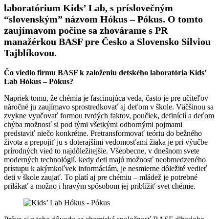
laboratórium Kids’ Lab, s príslovečným
“slovenským” názvom Hókus – Pókus. O tomto
zaujímavom počine sa zhovárame s PR
manažérkou BASF pre Česko a Slovensko Silviou
Tajblíkovou.
Čo viedlo firmu BASF k založeniu detského laboratória Kids
’
Lab
Hókus – Pókus?
Napriek tomu, že chémia je fascinujúca veda, často je pre učiteľov
náročné ju zaujímavo sprostredkovať aj deťom v škole. Väčšinou sa
zvykne vyučovať formou tvrdých faktov, poučiek, definícií a deťom
chýba možnosť si pod tými všetkými odbornými pojmami
predstaviť niečo konkrétne. Pretransformovať teóriu do bežného
života a prepojiť ju s doterajšími vedomosťami žiaka je pri výučbe
prírodných vied to najdôležitejšie. Všeobecne, v dnešnom svete
moderných technológií, kedy deti majú možnosť neobmedzeného
prístupu k akýmkoľvek informáciám, je nesmierne dôležité vedieť
deti v škole zaujať. To platí aj pre chémiu – mládež je potrebné
prilákať a možno i hravým spôsobom jej priblížiť svet chémie.