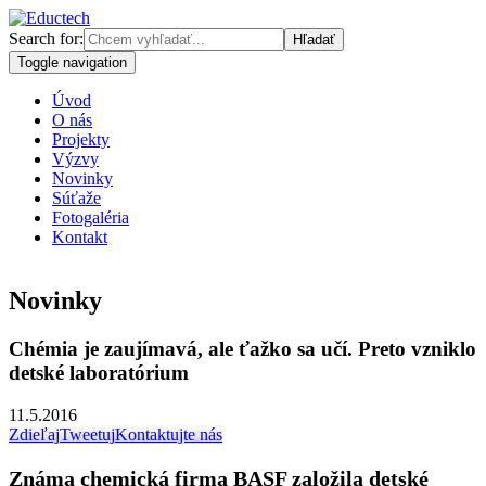
Search for:
Toggle navigation
Úvod
O nás
Projekty
Výzvy
Novinky
Súťaže
Fotogaléria
Kontakt
Novinky
Chémia je zaujímavá, ale ťažko sa učí. Preto vzniklo
detské laboratórium
11.5.2016
Zdieľaj
Tweetuj
Kontaktujte nás
Známa chemická firma BASF založila detské