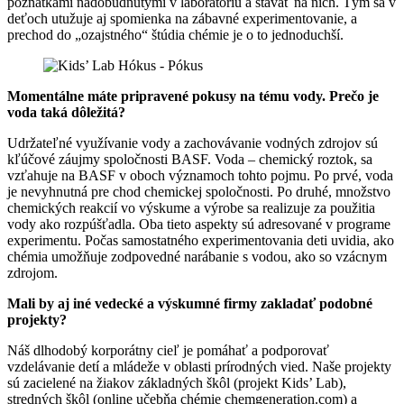
poznatkami nadobudnutými v laboratóriu a stavať na nich. Tým sa v
deťoch utužuje aj spomienka na zábavné experimentovanie, a
prechod do „ozajstného“ štúdia chémie je o to jednoduchší.
Momentálne máte pripravené pokusy na tému vody. Prečo je
voda taká dôležitá?
Udržateľné využívanie vody a zachovávanie vodných zdrojov sú
kľúčové záujmy spoločnosti BASF. Voda – chemický roztok, sa
vzťahuje na BASF v oboch významoch tohto pojmu. Po prvé, voda
je nevyhnutná pre chod chemickej spoločnosti. Po druhé, množstvo
chemických reakcií vo výskume a výrobe sa realizuje za použitia
vody ako rozpúšťadla. Oba tieto aspekty sú adresované v programe
experimentu. Počas samostatného experimentovania deti uvidia, ako
chémia umožňuje zodpovedné narábanie s vodou, ako so vzácnym
zdrojom.
Mali by aj iné vedecké a výskumné firmy zakladať podobné
projekty?
Náš dlhodobý korporátny cieľ je pomáhať a podporovať
vzdelávanie detí a mládeže v oblasti prírodných vied. Naše projekty
sú zacielené na žiakov základných škôl (projekt Kids’ Lab),
stredných škôl (online učebňa chémie chemgeneration.com) a