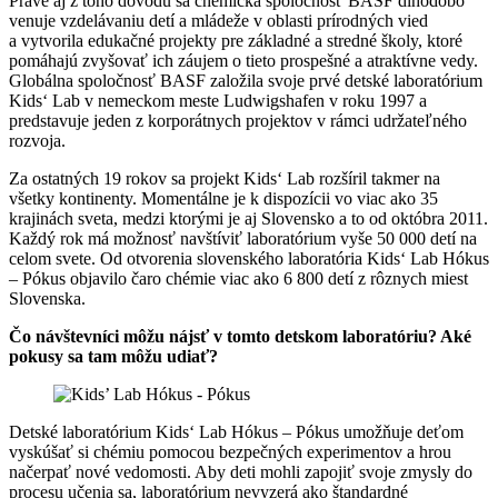
Práve aj z toho dôvodu sa chemická spoločnosť BASF dlhodobo
venuje vzdelávaniu detí a mládeže v oblasti prírodných vied
a vytvorila edukačné projekty pre základné a stredné školy, ktoré
pomáhajú zvyšovať ich záujem o tieto prospešné a atraktívne vedy.
Globálna spoločnosť BASF založila svoje prvé detské laboratórium
Kids‘ Lab v nemeckom meste Ludwigshafen v roku 1997 a
predstavuje jeden z korporátnych projektov v rámci udržateľného
rozvoja.
Za ostatných 19 rokov sa projekt Kids‘ Lab rozšíril takmer na
všetky kontinenty. Momentálne je k dispozícii vo viac ako 35
krajinách sveta, medzi ktorými je aj Slovensko a to od októbra 2011.
Každý rok má možnosť navštíviť laboratórium vyše 50 000 detí na
celom svete. Od otvorenia slovenského laboratória Kids‘ Lab Hókus
– Pókus objavilo čaro chémie viac ako 6 800 detí z rôznych miest
Slovenska.
Čo návštevníci môžu nájsť v tomto detskom laboratóriu? Aké
pokusy sa tam môžu udiať?
Detské laboratórium Kids‘ Lab Hókus – Pókus umožňuje deťom
vyskúšať si chémiu pomocou bezpečných experimentov a hrou
načerpať nové vedomosti. Aby deti mohli zapojiť svoje zmysly do
procesu učenia sa, laboratórium nevyzerá ako štandardné