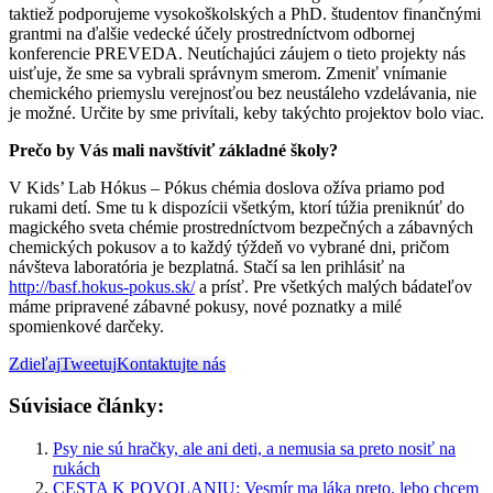
taktiež podporujeme vysokoškolských a PhD. študentov finančnými
grantmi na ďalšie vedecké účely prostredníctvom odbornej
konferencie PREVEDA. Neutíchajúci záujem o tieto projekty nás
uisťuje, že sme sa vybrali správnym smerom. Zmeniť vnímanie
chemického priemyslu verejnosťou bez neustáleho vzdelávania, nie
je možné. Určite by sme privítali, keby takýchto projektov bolo viac.
Prečo by Vás mali navštíviť základné školy?
V Kids’ Lab Hókus – Pókus chémia doslova ožíva priamo pod
rukami detí. Sme tu k dispozícii všetkým, ktorí túžia preniknúť do
magického sveta chémie prostredníctvom bezpečných a zábavných
chemických pokusov a to každý týždeň vo vybrané dni, pričom
návšteva laboratória je bezplatná. Stačí sa len prihlásiť na
http://basf.hokus-pokus.sk/
a prísť. Pre všetkých malých bádateľov
máme pripravené zábavné pokusy, nové poznatky a milé
spomienkové darčeky.
Zdieľaj
Tweetuj
Kontaktujte nás
Súvisiace články:
Psy nie sú hračky, ale ani deti, a nemusia sa preto nosiť na
rukách
CESTA K POVOLANIU: Vesmír ma láka preto, lebo chcem