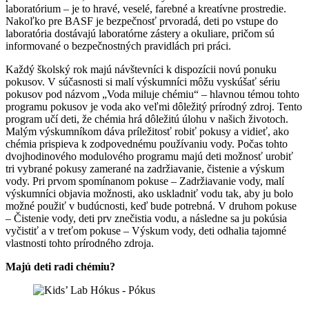
laboratórium – je to hravé, veselé, farebné a kreatívne prostredie.
Nakoľko pre BASF je bezpečnosť prvoradá, deti po vstupe do
laboratória dostávajú laboratórne zástery a okuliare, pričom sú
informované o bezpečnostných pravidlách pri práci.
Každý školský rok majú návštevníci k dispozícii novú ponuku
pokusov. V súčasnosti si malí výskumníci môžu vyskúšať sériu
pokusov pod názvom „Voda miluje chémiu“ – hlavnou témou tohto
programu pokusov je voda ako veľmi dôležitý prírodný zdroj. Tento
program učí deti, že chémia hrá dôležitú úlohu v našich životoch.
Malým výskumníkom dáva príležitosť robiť pokusy a vidieť, ako
chémia prispieva k zodpovednému používaniu vody. Počas tohto
dvojhodinového modulového programu majú deti možnosť urobiť
tri vybrané pokusy zamerané na zadržiavanie, čistenie a výskum
vody. Pri prvom spomínanom pokuse – Zadržiavanie vody, malí
výskumníci objavia možnosti, ako uskladniť vodu tak, aby ju bolo
možné použiť v budúcnosti, keď bude potrebná. V druhom pokuse
– Čistenie vody, deti prv znečistia vodu, a následne sa ju pokúsia
vyčistiť a v treťom pokuse – Výskum vody, deti odhalia tajomné
vlastnosti tohto prírodného zdroja.
Majú deti radi chémiu?