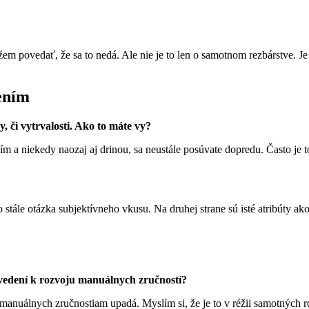
žem povedať, že sa to nedá. Ale nie je to len o samotnom rezbárstve.
rením
 či vytrvalosti. Ako to máte vy?
ím a niekedy naozaj aj drinou, sa neustále posúvate dopredu. Často je t
o stále otázka subjektívneho vkusu. Na druhej strane sú isté atribúty ak
 vedení k rozvoju manuálnych zručností?
manuálnych zručnostiam upadá. Myslím si, že je to v réžii samotných rodi