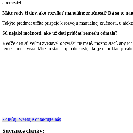
a remesiel.
Máte rady či tipy, ako rozvíjať manuálne zručnosti? Dá sa to n
Takýto predmet určite prispeje k rozvoju manuálnej zručnosti, u niek
Sú nejaké možnosti, ako už deti priúčať remeslu odmala?
Keďže deti sú veľmi zvedavé, obzvlášť tie malé, možno stačí, aby ich r
remeslami súvisia. Možno stačia aj maličkosti, ako je napríklad pri
Zdieľaj
Tweetuj
Kontaktujte nás
Súvisiace články: