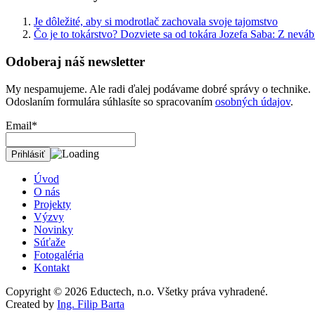
Je dôležité, aby si modrotlač zachovala svoje tajomstvo
Čo je to tokárstvo? Dozviete sa od tokára Jozefa Saba: Z nevá
Odoberaj náš newsletter
My nespamujeme. Ale radi ďalej podávame dobré správy o technike.
Odoslaním formulára súhlasíte so spracovaním
osobných údajov
.
Email*
Úvod
O nás
Projekty
Výzvy
Novinky
Súťaže
Fotogaléria
Kontakt
Copyright © 2026
Eductech, n.o.
Všetky práva vyhradené.
Created by
Ing. Filip Barta