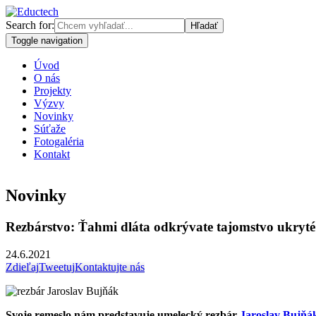
Search for:
Toggle navigation
Úvod
O nás
Projekty
Výzvy
Novinky
Súťaže
Fotogaléria
Kontakt
Novinky
Rezbárstvo: Ťahmi dláta odkrývate tajomstvo ukryté
24.6.2021
Zdieľaj
Tweetuj
Kontaktujte nás
Svoje remeslo nám predstavuje umelecký rezbár
Jaroslav Bujňá