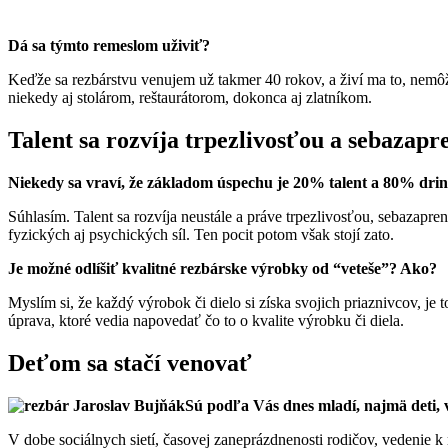
Dá sa týmto remeslom uživiť?
Keďže sa rezbárstvu venujem už takmer 40 rokov, a živí ma to, nemô
niekedy aj stolárom, reštaurátorom, dokonca aj zlatníkom.
Talent sa rozvíja trpezlivosťou a sebazap
Niekedy sa vraví, že základom úspechu je 20% talent a 80% driny,
Súhlasím. Talent sa rozvíja neustále a práve trpezlivosťou, sebazapren
fyzických aj psychických síl. Ten pocit potom však stojí zato.
Je možné odlíšiť kvalitné rezbárske výrobky od “veteše”? Ako?
Myslím si, že každý výrobok či dielo si získa svojich priaznivcov, je t
úprava, ktoré vedia napovedať čo to o kvalite výrobku či diela.
Deťom sa stačí venovať
Sú podľa Vás dnes mladí, najmä deti,
V dobe sociálnych sietí, časovej zaneprázdnenosti rodičov, vedenie k 