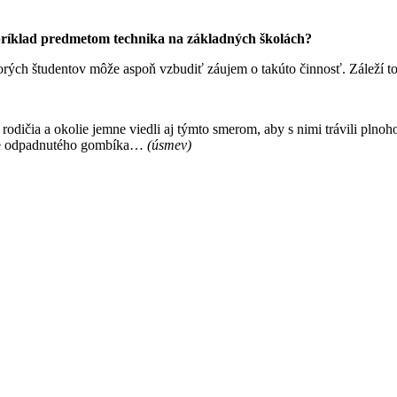
apríklad predmetom technika na základných školách?
torých študentov môže aspoň vzbudiť záujem o takúto činnosť. Záleží to
odičia a okolie jemne viedli aj týmto smerom, aby s nimi trávili plnoho
šitie odpadnutého gombíka…
(úsmev)