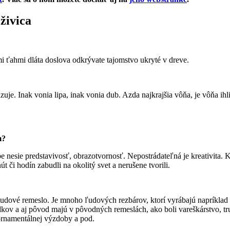
živica
 ťahmi dláta doslova odkrývate tajomstvo ukryté v dreve.
je. Inak vonia lipa, inak vonia dub. Azda najkrajšia vôňa, je vôňa ihl
m?
 nesie predstavivosť, obrazotvornosť. Nepostrádateľná je kreativita. K
 či hodín zabudli na okolitý svet a nerušene tvorili.
 ľudové remeslo. Je mnoho ľudových rezbárov, ktorí vyrábajú napríklad
edkov a aj pôvod majú v pôvodných remeslách, ako boli vareškárstvo, 
 ornamentálnej výzdoby a pod.