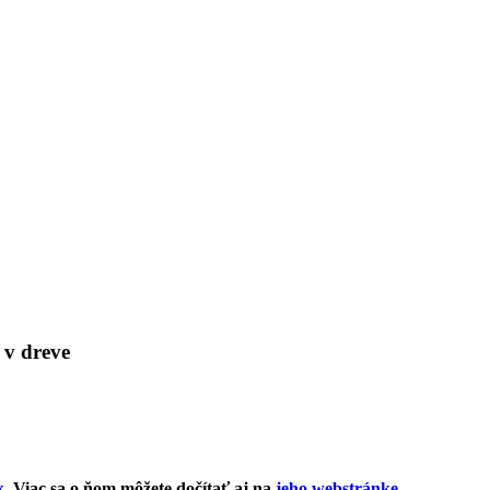
 v dreve
k
. Viac sa o ňom môžete dočítať aj na
jeho webstránke
.