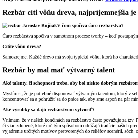
Rezbár cíti vôňu dreva, najpríjemnejšia je 
V čom spočíva čaro rezbárstva?
Čaro rezbárstva spočíva v samotnom procese tvorby – keď postupnými
Cítite vôňu dreva?
Samozrejme. Každé drevo má svoju typickú vôňu, ktorá ho charakterizu
Rezbár by mal mať výtvarný talent
Aké talenty, či schopnosti treba, aby bol niekto dobrým rezbáro
Myslím si, že je potrebné disponovať výtvarným talentom, ktorý v sebe
koncentrovať sa a pohrúžiť sa do práce tak, aby sme aspoň na pár minút
Aké výrobky sa dajú rezbárstvom vytvoriť?
Vnímam, že v našich končinách sa rezbárstvo často považuje za tzv.
či viac zdobené, ktoré určitým spôsobom odrážajú tradície našich pr
vyjadrenie určitých motívov pretvorených do reliéfov scenérií, sôch,