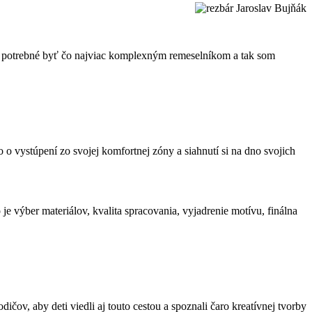
 Je potrebné byť čo najviac komplexným remeselníkom a tak som
o o vystúpení zo svojej komfortnej zóny a siahnutí si na dno svojich
o je výber materiálov, kvalita spracovania, vyjadrenie motívu, finálna
čov, aby deti viedli aj touto cestou a spoznali čaro kreatívnej tvorby