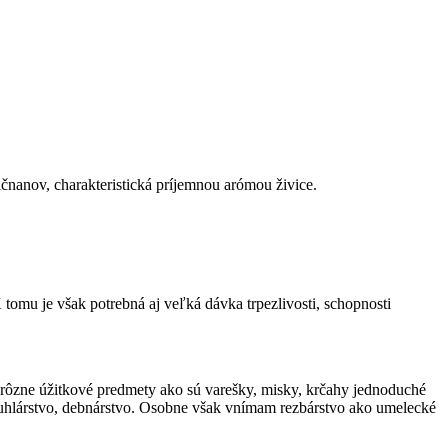
ičnanov, charakteristická príjemnou arómou živice.
 tomu je však potrebná aj veľká dávka trpezlivosti, schopnosti
 rôzne úžitkové predmety ako sú varešky, misky, krčahy jednoduché
truhlárstvo, debnárstvo. Osobne však vnímam rezbárstvo ako umelecké