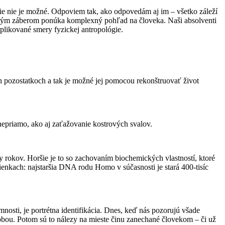
nie nie je možné. Odpoviem tak, ako odpovedám aj im – všetko záleží
širokým záberom ponúka komplexný pohľad na človeka. Naši absolventi
plikované smery fyzickej antropológie.
 pozostatkoch a tak je možné jej pomocou rekonštruovať život
nepriamo, ako aj zaťažovanie kostrových svalov.
 rokov. Horšie je to so zachovaním biochemických vlastností, ktoré
enkach: najstaršia DNA rodu Homo v súčasnosti je stará 400-tisíc
mnosti, je portrétna identifikácia. Dnes, keď nás pozorujú všade
obou. Potom sú to nálezy na mieste činu zanechané človekom – či už