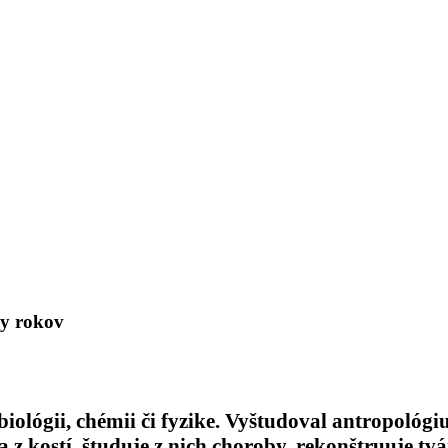
y rokov
biológii, chémii či fyzike. Vyštudoval antropológi
 z kostí, študuje z nich choroby, rekonštruuje tvá