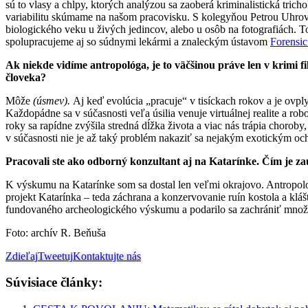
sú to vlasy a chlpy, ktorých analýzou sa zaoberá kriminalistická trichol
variabilitu skúmame na našom pracovisku. S kolegyňou Petrou Uhrovou
biologického veku u živých jedincov, alebo u osôb na fotografiách. To
spolupracujeme aj so súdnymi lekármi a znaleckým ústavom
Forensic
Ak niekde vidíme antropológa, je to väčšinou práve len v krimi fi
človeka?
Môže
(úsmev).
Aj keď evolúcia „pracuje“ v tisíckach rokov a je ov
Každopádne sa v súčasnosti veľa úsilia venuje virtuálnej realite a ro
roky sa rapídne zvýšila stredná dĺžka života a viac nás trápia chorob
v súčasnosti nie je až taký problém nakaziť sa nejakým exotickým oc
Pracovali ste ako odborný konzultant aj na Katarínke. Čím je z
K výskumu na Katarínke som sa dostal len veľmi okrajovo. Antropolo
projekt Katarínka – teda záchrana a konzervovanie ruín kostola a klá
fundovaného archeologického výskumu a podarilo sa zachrániť množs
Foto: archív R. Beňuša
Zdieľaj
Tweetuj
Kontaktujte nás
Súvisiace články: