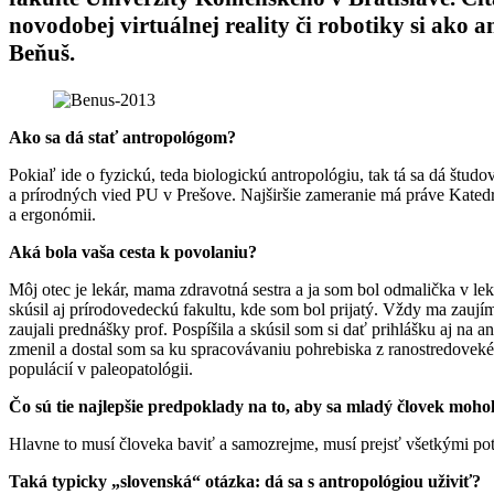
novodobej virtuálnej reality či robotiky si ako
Beňuš.
Ako sa dá stať antropológom?
Pokiaľ ide o fyzickú, teda biologickú antropológiu, tak tá sa dá štu
a prírodných vied PU v Prešove. Najširšie zameranie má práve Katedra 
a ergonómii.
Aká bola vaša cesta k povolaniu?
Môj otec je lekár, mama zdravotná sestra a ja som bol odmalička v l
skúsil aj prírodovedeckú fakultu, kde som bol prijatý. Vždy ma zaují
zaujali prednášky prof. Pospíšila a skúsil som si dať prihlášku aj na 
zmenil a dostal som sa ku spracovávaniu pohrebiska z ranostredovekého
populácií v paleopatológii.
Čo sú tie najlepšie predpoklady na to, aby sa mladý človek moh
Hlavne to musí človeka baviť a samozrejme, musí prejsť všetkými potr
Taká typicky „slovenská“ otázka: dá sa s antropológiou uživiť?