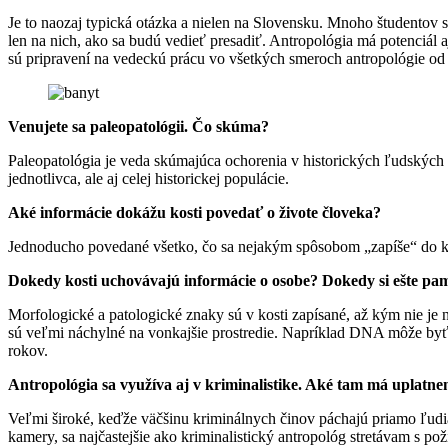
Je to naozaj typická otázka a nielen na Slovensku. Mnoho študentov 
len na nich, ako sa budú vedieť presadiť. Antropológia má potenciál
sú pripravení na vedeckú prácu vo všetkých smeroch antropológie od 
Venujete sa paleopatológii. Čo skúma?
Paleopatológia je veda skúmajúca ochorenia v historických ľudských
jednotlivca, ale aj celej historickej populácie.
Aké informácie dokážu kosti povedať o živote človeka?
Jednoducho povedané všetko, čo sa nejakým spôsobom „zapíše“ do kos
Dokedy kosti uchovávajú informácie o osobe? Dokedy si ešte pamä
Morfologické a patologické znaky sú v kosti zapísané, až kým nie je
sú veľmi náchylné na vonkajšie prostredie. Napríklad DNA môže byť 
rokov.
Antropológia sa využíva aj v kriminalistike. Aké tam má uplatne
Veľmi široké, keďže väčšinu kriminálnych činov páchajú priamo ľudia. 
kamery, sa najčastejšie ako kriminalistický antropológ stretávam s