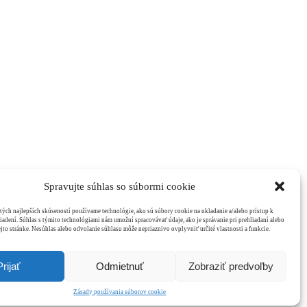
Spravujte súhlas so súbormi cookie
ých najlepších skúseností používame technológie, ako sú súbory cookie na ukladanie a/alebo prístup k
iadení. Súhlas s týmito technológiami nám umožní spracovávať údaje, ako je správanie pri prehliadaní alebo
ejto stránke. Nesúhlas alebo odvolanie súhlasu môže nepriaznivo ovplyvniť určité vlastnosti a funkcie.
Prijať
Odmietnuť
Zobraziť predvoľby
Zásady používania súborov cookie