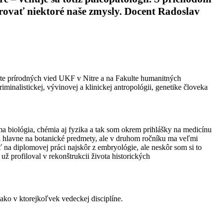
erovať niektoré naše zmysly. Docent Radoslav
ulte prírodných vied UKF v Nitre a na Fakulte humanitných
minalistickej, vývinovej a klinickej antropológii, genetike človeka
a biológia, chémia aj fyzika a tak som okrem prihlášky na medicínu
val hlavne na botanické predmety, ale v druhom ročníku ma veľmi
ať na diplomovej práci najskôr z embryológie, ale neskôr som si to
ž profiloval v rekonštrukcii života historických
ako v ktorejkoľvek vedeckej disciplíne.