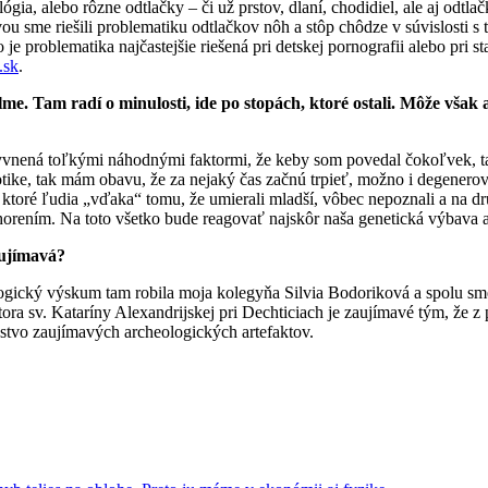
ógia, alebo rôzne odtlačky – či už prstov, dlaní, chodidiel, ale aj odtlač
 sme riešili problematiku odtlačkov nôh a stôp chôdze v súvislosti s
 je problematika najčastejšie riešená pri detskej pornografii alebo pri
.sk
.
lme. Tam radí o minulosti, ide po stopách, ktoré ostali. Môže však
plyvnená toľkými náhodnými faktormi, že keby som povedal čokoľvek, t
botike, tak mám obavu, že za nejaký čas začnú trpieť, možno i degenerov
y, ktoré ľudia „vďaka“ tomu, že umierali mladší, vôbec nepoznali a na 
horením. Na toto všetko bude reagovať najskôr naša genetická výbava 
aujímavá?
gický výskum tam robila moja kolegyňa Silvia Bodoriková a spolu sme 
štora sv. Kataríny Alexandrijskej pri Dechticiach je zaujímavé tým, že
tvo zaujímavých archeologických artefaktov.