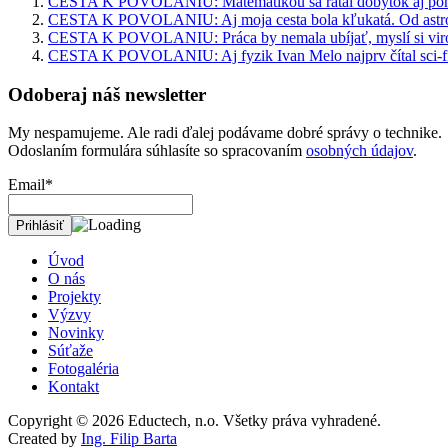
CESTA K POVOLANIU: Matematikou sa rátal dobytok aj pohyb 
CESTA K POVOLANIU: Aj moja cesta bola kľukatá. Od astron
CESTA K POVOLANIU: Práca by nemala ubíjať, myslí si vir
CESTA K POVOLANIU: Aj fyzik Ivan Melo najprv čítal sci-f
Odoberaj náš newsletter
My nespamujeme. Ale radi ďalej podávame dobré správy o technike.
Odoslaním formulára súhlasíte so spracovaním
osobných údajov
.
Email*
Úvod
O nás
Projekty
Výzvy
Novinky
Súťaže
Fotogaléria
Kontakt
Copyright © 2026
Eductech, n.o.
Všetky práva vyhradené.
Created by
Ing. Filip Barta