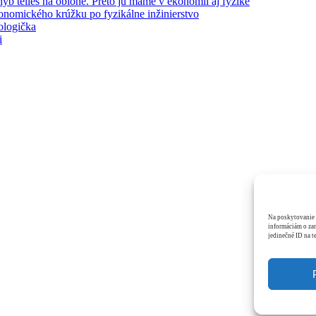
telies na oblohe. Preto ju máme v ekonómii aj fyzike
omického krúžku po fyzikálne inžinierstvo
ologička
i
Na poskytovanie t
informáciám o zar
jedinečné ID na t