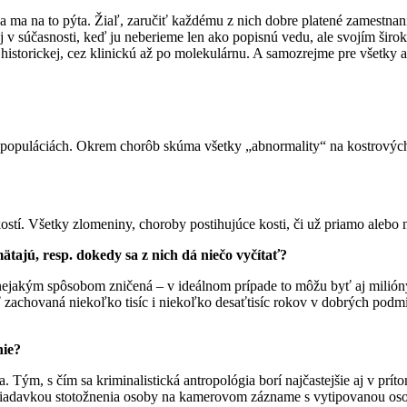
sa ma na to pýta. Žiaľ, zaručiť každému z nich dobre platené zamestna
 aj v súčasnosti, keď ju neberieme len ako popisnú vedu, ale svojím 
historickej, cez klinickú až po molekulárnu. A samozrejme pre všetky a
 populáciách. Okrem chorôb skúma všetky „abnormality“ na kostrových
tí. Všetky zlomeniny, choroby postihujúce kosti, či už priamo alebo 
tajú, resp. dokedy sa z nich dá niečo vyčítať?
 nejakým spôsobom zničená – v ideálnom prípade to môžu byť aj milióny
zachovaná niekoľko tisíc i niekoľko desaťtisíc rokov v dobrých podmi
nie?
Tým, s čím sa kriminalistická antropológia borí najčastejšie aj v príto
 požiadavkou stotožnenia osoby na kamerovom zázname s vytipovanou os