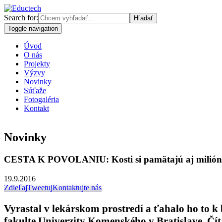
Search for:
Toggle navigation
Úvod
O nás
Projekty
Výzvy
Novinky
Súťaže
Fotogaléria
Kontakt
Novinky
CESTA K POVOLANIU: Kosti si pamätajú aj milión
19.9.2016
Zdieľaj
Tweetuj
Kontaktujte nás
Vyrastal v lekárskom prostredí a ťahalo ho to k 
fakulte Univerzity Komenského v Bratislave. Číta