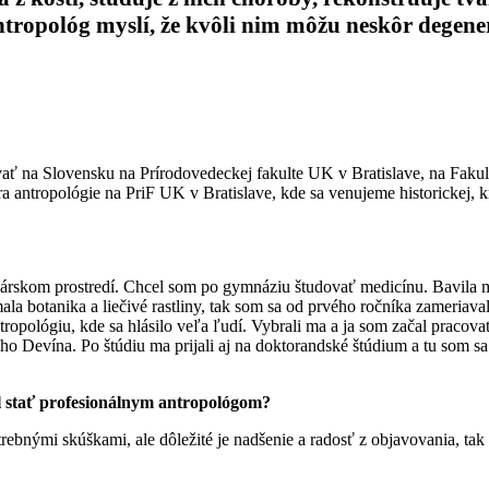
 antropológ myslí, že kvôli nim môžu neskôr degen
dovať na Slovensku na Prírodovedeckej fakulte UK v Bratislave, na Fak
antropológie na PriF UK v Bratislave, kde sa venujeme historickej, kri
ekárskom prostredí. Chcel som po gymnáziu študovať medicínu. Bavila m
mala botanika a liečivé rastliny, tak som sa od prvého ročníka zameria
antropológiu, kde sa hlásilo veľa ľudí. Vybrali ma a ja som začal pracov
 Devína. Po štúdiu ma prijali aj na doktorandské štúdium a tu som sa u
ol stať profesionálnym antropológom?
ebnými skúškami, ale dôležité je nadšenie a radosť z objavovania, tak 