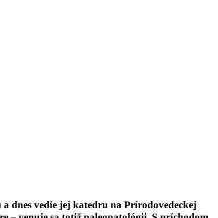
u a dnes vedie jej katedru na Prírodovedeckej
re – venuje sa totiž paleopatológii. S príchodom