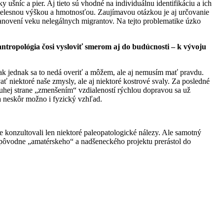
ky ušníc a pier. Aj tieto sú vhodné na individuálnu identifikáciu a ich
 telesnou výškou a hmotnosťou. Zaujímavou otázkou je aj určovanie
 stanovení veku nelegálnych migrantov. Na tejto problematike úzko
 antropológia čosi vysloviť smerom aj do budúcnosti – k vývoju
ak jednak sa to nedá overiť a môžem, ale aj nemusím mať pravdu.
ať niektoré naše zmysly, ale aj niektoré kostrové svaly. Za posledné
druhej strane „zmenšením“ vzdialeností rýchlou dopravou sa už
a neskôr možno i fyzický vzhľad.
konzultovali len niektoré paleopatologické nálezy. Ale samotný
 z pôvodne „amatérskeho“ a nadšeneckého projektu prerástol do