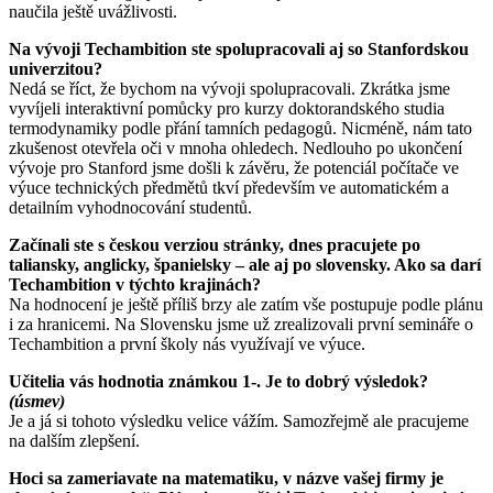
naučila ještě uvážlivosti.
Na vývoji Techambition ste spolupracovali aj so Stanfordskou
univerzitou?
Nedá se říct, že bychom na vývoji spolupracovali. Zkrátka jsme
vyvíjeli interaktivní pomůcky pro kurzy doktorandského studia
termodynamiky podle přání tamních pedagogů. Nicméně, nám tato
zkušenost otevřela oči v mnoha ohledech. Nedlouho po ukončení
vývoje pro Stanford jsme došli k závěru, že potenciál počítače ve
výuce technických předmětů tkví především ve automatickém a
detailním vyhodnocování studentů.
Začínali ste s českou verziou stránky, dnes pracujete po
taliansky, anglicky, španielsky – ale aj po slovensky. Ako sa darí
Techambition v týchto krajinách?
Na hodnocení je ještě příliš brzy ale zatím vše postupuje podle plánu
i za hranicemi. Na Slovensku jsme už zrealizovali první semináře o
Techambition a první školy nás využívají ve výuce.
Učitelia vás hodnotia známkou 1-. Je to dobrý výsledok?
(úsmev)
Je a já si tohoto výsledku velice vážím. Samozřejmě ale pracujeme
na dalším zlepšení.
Hoci sa zameriavate na matematiku, v názve vašej firmy je