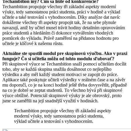
Techambition iný? Čím sa líšite od konkurencie?
Techambition propojuje všechny tři základní aspekty moderní
výuky, tedy samostatnou práci studenta, práci v hodině a výklad
učitele a také testování s vyhodnocením. Díky analýze dat navíc
dokážeme všechny tři aspekty propojit tak, že na sebe plynule
navazují, aniž by učitel musel trávit hodiny detailním opravováním
práce studentů a hledáním či dokonce vytvářením vhodných
pomůcek do výkladu. Právě zaměření na přidanou hodnotu pro
učitele je klíčové k našemu růstu.
Aktuálne ste spustili modul pre skupinovú výučbu. Ako v praxi
funguje? Čo si učitelia môžu od tohto modulu sľubovať?
Při skupinové výuce se Techambition snaží pomoci učitelům docílit
toho, aby se každá skupina snažila dosáhnout co nejlepšího
výsledku a aby měl každý student motivaci se zapojit do práce.
Aplikace také poskytuje učiteli výsledky v reálném čase a na závěr
mu doporučí, co je na konci hodině ještě třeba dovysvětlit, případně
na co je dobré se zeptat studentů. To všechno bývá při skupinové
výuce obtížné. Potenciál skupinové výuky je ale obrovský, proto
jsme se zaměřili na její snadnější využití v hodinách.
Techambition propojuje všechny tři základní aspekty
moderní výuky, tedy samostatnou práci studenta,
výklad učitele a testování s vyhodnocením.