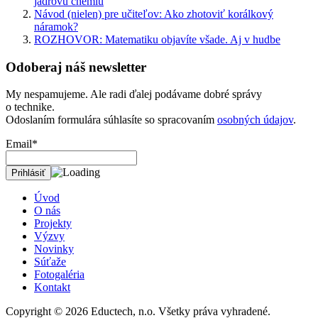
jadrovú chémiu
Návod (nielen) pre učiteľov: Ako zhotoviť korálkový
náramok?
ROZHOVOR: Matematiku objavíte všade. Aj v hudbe
Odoberaj náš newsletter
My nespamujeme. Ale radi ďalej podávame dobré správy
o technike.
Odoslaním formulára súhlasíte so spracovaním
osobných údajov
.
Email*
Úvod
O nás
Projekty
Výzvy
Novinky
Súťaže
Fotogaléria
Kontakt
Copyright © 2026
Eductech, n.o.
Všetky práva vyhradené.