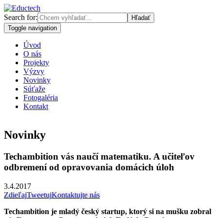
Search for:
Toggle navigation
Úvod
O nás
Projekty
Výzvy
Novinky
Súťaže
Fotogaléria
Kontakt
Novinky
Techambition vás naučí matematiku. A učiteľov
odbremení od opravovania domácich úloh
3.4.2017
Zdieľaj
Tweetuj
Kontaktujte nás
Techambition je mladý český startup, ktorý si na mušku zobral