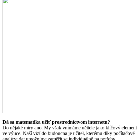
Dá sa matematika učiť prostredníctvom internetu?
Do nějaké míry ano. My však vnímáme učitele jako klíčový element
ve výuce. Naší vizí do budoucna je učitel, kterému díky počítačové
analýze dat umožníme zaměřit se individuálně na potřeby