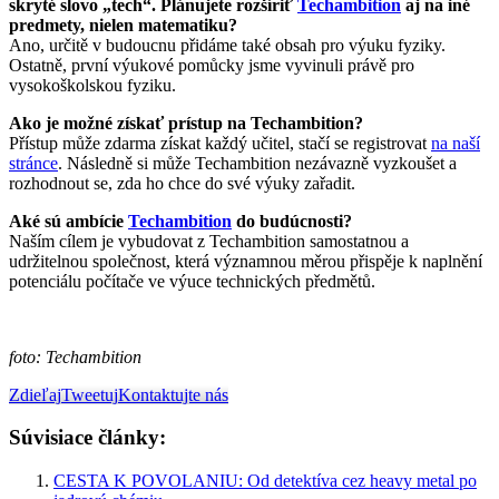
skryté slovo „tech“. Plánujete rozšíriť
Techambition
aj na iné
predmety, nielen matematiku?
Ano, určitě v budoucnu přidáme také obsah pro výuku fyziky.
Ostatně, první výukové pomůcky jsme vyvinuli právě pro
vysokoškolskou fyziku.
Ako je možné získať prístup na Techambition?
Přístup může zdarma získat každý učitel, stačí se registrovat
na naší
stránce
. Následně si může Techambition nezávazně vyzkoušet a
rozhodnout se, zda ho chce do své výuky zařadit.
Aké sú ambície
Techambition
do budúcnosti?
Naším cílem je vybudovat z Techambition samostatnou a
udržitelnou společnost, která významnou měrou přispěje k naplnění
potenciálu počítače ve výuce technických předmětů.
foto: Techambition
Zdieľaj
Tweetuj
Kontaktujte nás
Súvisiace články:
CESTA K POVOLANIU: Od detektíva cez heavy metal po