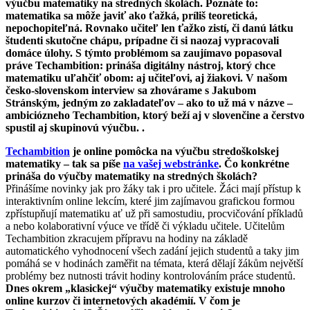
výučbu matematiky na stredných školách. Poznáte to:
matematika sa môže javiť ako ťažká, príliš teoretická,
nepochopiteľná. Rovnako učiteľ len ťažko zistí, či danú látku
študenti skutočne chápu, prípadne či si naozaj vypracovali
domáce úlohy. S týmto problémom sa zaujímavo popasoval
práve Techambition: prináša digitálny nástroj, ktorý chce
matematiku uľahčiť obom: aj učiteľovi, aj žiakovi. V našom
česko-slovenskom interview sa zhovárame s Jakubom
Stránským, jedným zo zakladateľov – ako to už má v názve –
ambiciózneho Techambition, ktorý beží aj v slovenčine a čerstvo
spustil aj skupinovú výučbu. .
Techambition
je online pomôcka na výučbu stredoškolskej
matematiky – tak sa píše
na vašej webstránke
. Čo konkrétne
prináša do výučby matematiky na stredných školách?
Přinášíme novinky jak pro žáky tak i pro učitele. Žáci mají přístup k
interaktivním online lekcím, které jim zajímavou grafickou formou
zpřístupňují matematiku ať už při samostudiu, procvičování příkladů
a nebo kolaborativní výuce ve třídě či výkladu učitele. Učitelům
Techambition zkracujem přípravu na hodiny na základě
automatického vyhodnocení všech zadání jejich studentů a taky jim
pomáhá se v hodinách zaměřit na témata, která dělají žákům největší
problémy bez nutnosti trávit hodiny kontrolováním práce studentů.
Dnes okrem „klasickej“ výučby matematiky existuje mnoho
online kurzov či internetových akadémií. V čom je