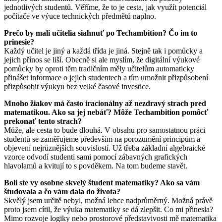
jednotlivých studentů. Věříme, že to je cesta, jak využít potenciál
počítače ve výuce technických předmětů naplno.
Prečo by mali učitelia siahnuť po Techambition? Čo im to
prinesie?
Každý učitel je jiný a každá třída je jiná. Stejně tak i pomůcky a
jejich přínos se liší. Obecně si ale myslím, že digitální výukové
pomůcky by oproti těm tradičním měly učitelům automaticky
přinášet informace o jejich studentech a tím umožnit přizpůsobení
přizpůsobit výukyu bez velké časové investice.
Mnoho žiakov má často iracionálny až nezdravý strach pred
matematikou. Ako sa jej nebáť? Môže Techambition pomôcť
prekonať tento strach?
Může, ale cesta to bude dlouhá. V obsahu pro samostatnou práci
studentů se zaměřujeme především na porozumění principům a
objevení nejrůznějších souvislostí. Už třeba základní algebraické
vzorce odvodí studenti sami pomocí zábavných grafických
hlavolamů a kvitují to s povděkem. Na tom budeme stavět.
Boli ste vy osobne skvelý študent matematiky? Ako sa vám
študovala a čo vám dala do života?
Skvělý jsem určitě nebyl, možná lehce nadprůměrný. Možná právě
proto jsem cítil, že výuka matematiky se dá zlepšit. Co mi přinesla?
Mimo rozvoje logiky nebo prostorové představivosti mě matematika