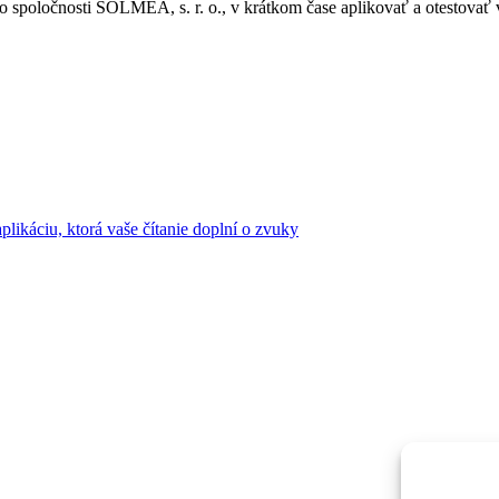
spoločnosti SOLMEA, s. r. o., v krátkom čase aplikovať a otestovať v
plikáciu, ktorá vaše čítanie doplní o zvuky