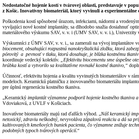
Nedostatočné hojenie kostí v tvárovej oblasti, predstavuje v pop
z Košíc. Inovatívny biomateriál, ktorý vyvinuli a experimentáln
Poškodenia kostí spôsobené úrazom, infekciami, nádormi a vrodenými 
vyvíjajúci nové kostné implantáty, sa dlhodobo snažia dosiahnuť opt
materiálového výskumu SAV, v. v. i (UMV SAV, v. v. i.), Univerzity v
Výskumníci z ÚMV SAV, v. v. i., sa zamerali na vývoj implantátov v
biocement, obsahujúci rozpustnú nanokryštalickú zložku, ktorá zabez
pórovitý a pevnosť v tlaku, ktorú dosahuje, je blízka kostnému tkani
koordinuje vedecký kolektív.
„Efektivitu biocementu sme úspešne ote
hrúbka kostí a vytvorilo sa kvalitatívne rovnaké kostné
tkanivo,“
dopln
Účinnosť, efektivitu hojenia a kvalitu vyvinutých biomateriálov v r
modeloch. Keramickú platničku z inovovaného biomateriálu implantov
pre úplnú regeneráciu kostného tkaniva.
„Keramický
implantát významne podporil hojenie kostného tkaniva a zv
Vdoviaková, z UVLF v Košiciach.
Inovatívne biomateriály majú rad ďalších výhod. „
Náš keramický impl
netoxický, zdraviu neškodný, nevyvoláva zápalovú reakciu a dá sa p
kultivovaných kmeňových buniek pacienta, čo významne znižuje tech
podobných typoch tvárových operácií
.“