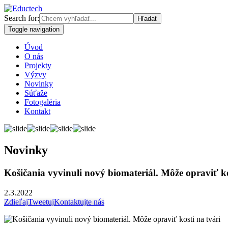
Search for:
Toggle navigation
Úvod
O nás
Projekty
Výzvy
Novinky
Súťaže
Fotogaléria
Kontakt
Novinky
Košičania vyvinuli nový biomateriál. Môže opraviť ko
2.3.2022
Zdieľaj
Tweetuj
Kontaktujte nás