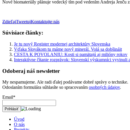
Nové biomateriály plánuje vedecký tím pod vedením Andreja Jenču zo 
Zdieľaj
Tweetuj
Kontaktujte nás
Súvisiace články:
Je tu nový Register modernej architektúry Slovenska
Vďaka Slovákom tu máme nový minerál. Volá sa dobšináit
CESTA K POVOLANIU: Kosti si pamätajú aj milióny rokov
Interaktívne čítanie rozprávok: Slovenskí výskumníci vyvinuli a
Odoberaj náš newsletter
My nespamujeme. Ale radi ďalej podávame dobré správy o technike.
Odoslaním formulára súhlasíte so spracovaním
osobných údajov
.
Email*
Úvod
O nás
Projekty