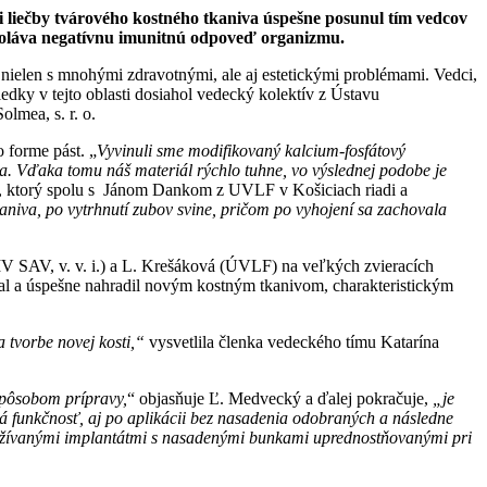
ti liečby tvárového kostného tkaniva úspešne posunul tím vedcov
vyvoláva negatívnu imunitnú odpoveď organizmu.
 nielen s mnohými zdravotnými, ale aj estetickými problémami. Vedci,
dky v tejto oblasti dosiahol vedecký kolektív z Ústavu
lmea, s. r. o.
 forme pást. „
Vyvinuli sme modifikovaný kalcium-fosfátový
a. Vďaka tomu náš materiál rýchlo tuhne, vo výslednej podobe je
 ktorý spolu s Jánom Dankom z UVLF v Košiciach riadi a
niva, po vytrhnutí zubov svine, pričom po vyhojení sa zachovala
ÚMV SAV, v. v. i.) a L. Krešáková (ÚVLF) na veľkých zvieracích
val a úspešne nahradil novým kostným tkanivom, charakteristickým
 tvorbe novej kosti,
“
vysvetlila členka vedeckého tímu Katarína
spôsobom prípravy,
“ objasňuje Ľ. Medvecký a ďalej pokračuje,
„je
 funkčnosť, aj po aplikácii bez nasadenia odobraných a následne
oužívanými implantátmi s nasadenými bunkami uprednostňovanými pri