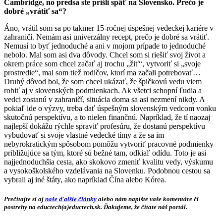
Cambridge, no predsa ste prišli späť na Slovensko. Prečo je
dobré „vrátiť sa“?
Áno, vrátil som sa po takmer 15-ročnej úspešnej vedeckej kariére v
zahraničí. Nemám asi univerzálny recept, prečo je dobré sa vrátiť.
Nemusí to byť jednoduché a ani v mojom prípade to jednoduché
nebolo. Mal som asi dva dôvody. Chcel som si riešiť svoj život a
okrem práce som chcel začať aj trochu „žiť“, vytvoriť si „svoje
prostredie“, mal som tiež rodičov, ktorí ma začali potrebovať…
Druhý dôvod bol, že som chcel ukázať, že špičkovú vedu viem
robiť aj v slovenských podmienkach. Ak všetci schopní ľudia a
vedci zostanú v zahraničí, situácia doma sa asi nezmení nikdy. A
pokiaľ ide o výzvy, treba dať úspešným slovenským vedcom vonku
skutočnú perspektívu, a to nielen finančnú. Napríklad, že tí naozaj
najlepší dokážu rýchle spraviť profesúru, že dostanú perspektívu
vybudovať si svoje vlastné vedecké tímy a že sa im
nebyrokratickým spôsobom pomôžu vytvoriť pracovné podmienky
približujúce sa tým, ktoré sú bežné tam, odkiaľ odídu. Toto je asi
najjednoduchšia cesta, ako skokovo zmeniť kvalitu vedy, výskumu
a vysokoškolského vzdelávania na Slovenku. Podobnou cestou sa
vybrali aj iné štáty, ako napríklad Čína alebo Kórea.
Prečítajte si aj
naše ďalšie články
alebo nám napíšte vaše komentáre či
postrehy na eductech(a)eductech.sk. Ďakujeme, že čítate náš portál.