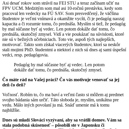
Asi desať rokov som strávil na FEI STU a teraz začínam učiť na
FPV UCM. Medzitým som mal asi 10-ročnú prestávku, kedy som
pracoval len vedecky na FÚ SAV. Som presvedčený, že väčšina
študentov je veľmi vnímavá a okamžite vycíti, či je pedagóg naozaj
kapacita a či rozumie tomu, čo prednáša. Myslím si tiež, že pedagóg
by mal súčasne byť aj vedec. Len potom dokáže dať tomu, čo
prednáša, skutočný zmysel. Vidí a vie poukázať na súvislosti, ktoré
nie sú v bežných učebniciach. Toto vie, aspoň tých najlepších,
motivovať. Takto som získal viacerých študentov, ktorí sa neskôr
stali mojimi PhD. študentmi a niektorí z nich sú dnes aj sami úspešní
vedci, resp. pedagógovia.
Pedagóg by mal súčasne byť aj vedec. Len potom
dokáže dať tomu, čo prednáša, skutočný zmysel.
Čo máte rád na Vašej práci? Čo vás motivuje venovať sa jej
deň čo deň?
Voľnosť. Robím to, čo ma baví a veľmi často si môžem aj predmet
svojho bádania sám určiť. Táto sloboda je, myslím, unikátna pre
vedu. Málo iných povolaní ju má. Snáď umenie má k tomu
najbližšie.
Dnes sú mladí Slováci vyzývaní, aby sa vrátili domov. Vám sa
stala podobná skúsenosť – pôsobili ste v Japonsku či