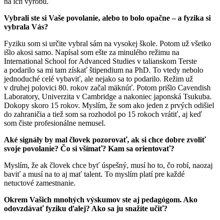
na ich výrobu.
Vybrali ste si Vaše povolanie, alebo to bolo opačne – a fyzika si
vybrala Vás?
Fyziku som si určite vybral sám na vysokej škole. Potom už všetko
išlo akosi samo. Napísal som ešte za minulého režimu na
International School for Advanced Studies v talianskom Terste
a podarilo sa mi tam získať štipendium na PhD. To vtedy nebolo
jednoduché celé vybaviť, ale nejako sa to podarilo. Režim už
v druhej polovici 80. rokov začal mäknúť. Potom prišlo Cavendish
Laboratory, Univerzita v Cambridge a nakoniec japonská Tsukuba.
Dokopy skoro 15 rokov. Myslím, že som ako jeden z prvých odišiel
do zahraničia a tiež som sa rozhodol po 15 rokoch vrátiť, aj keď
som čiste profesionálne nemusel.
Aké signály by mal človek pozorovať, ak si chce dobre zvoliť
svoje povolanie? Čo si všímať? Kam sa orientovať?
Myslím, že ak človek chce byť úspešný, musí ho to, čo robí, naozaj
baviť a musí na to aj mať talent. To myslím platí pre každé
netuctové zamestnanie.
Okrem Vašich mnohých výskumov ste aj pedagógom. Ako
odovzdávať fyziku ďalej? Ako sa ju snažíte učiť?