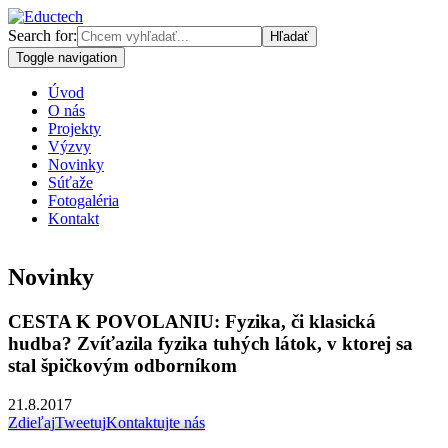
Search for:
Toggle navigation
Úvod
O nás
Projekty
Výzvy
Novinky
Súťaže
Fotogaléria
Kontakt
Novinky
CESTA K POVOLANIU: Fyzika, či klasická
hudba? Zvíťazila fyzika tuhých látok, v ktorej sa
stal špičkovým odborníkom
21.8.2017
Zdieľaj
Tweetuj
Kontaktujte nás