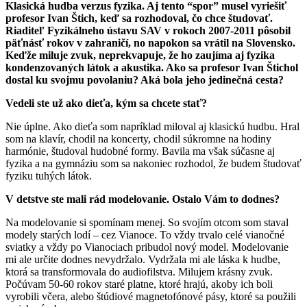
Klasická hudba verzus fyzika. Aj tento “spor” musel vyriešiť
profesor Ivan Štich, keď sa rozhodoval, čo chce študovať.
Riaditeľ Fyzikálneho ústavu SAV v rokoch 2007-2011 pôsobil
päťnásť rokov v zahraničí, no napokon sa vrátil na Slovensko.
Keďže miluje zvuk, neprekvapuje, že ho zaujíma aj fyzika
kondenzovaných látok a akustika. Ako sa profesor Ivan Štichol
dostal ku svojmu povolaniu? Aká bola jeho jedinečná cesta?
Vedeli ste už ako dieťa, kým sa chcete stať?
Nie úplne. Ako dieťa som napríklad miloval aj klasickú hudbu. Hral
som na klavír, chodil na koncerty, chodil súkromne na hodiny
harmónie, študoval hudobné formy. Bavila ma však súčasne aj
fyzika a na gymnáziu som sa nakoniec rozhodol, že budem študovať
fyziku tuhých látok.
V detstve ste mali rád modelovanie. Ostalo Vám to dodnes?
Na modelovanie si spomínam menej. So svojím otcom som staval
modely starých lodí – cez Vianoce. To vždy trvalo celé vianočné
sviatky a vždy po Vianociach pribudol nový model. Modelovanie
mi ale určite dodnes nevydržalo. Vydržala mi ale láska k hudbe,
ktorá sa transformovala do audiofilstva. Milujem krásny zvuk.
Počúvam 50-60 rokov staré platne, ktoré hrajú, akoby ich boli
vyrobili včera, alebo štúdiové magnetofónové pásy, ktoré sa použili