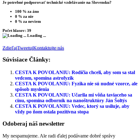
Je potrebné podporovať technické vzdelávanie na Slovensku?
100 %
za áno
0 %
za nie
0 %
za neviem
Počet hlasov:
39
Loading ...
Zdieľaj
Tweetuj
Kontaktujte nás
Súvisiace Články:
CESTA K POVOLANIU: Rodičia chceli, aby som sa stal
vedcom, spomína astrofyzik
CESTA K POVOLANIU: Fyzika nie sú nudné vzorce, ale
spôsob myslenia
CESTA K POVOLANIU: Učarila mi vôňa taviaceho sa
cínu, spomína odborník na nanoštruktúry Ján Šoltýs
CESTA K POVOLANIU: Vedec, ktorý sa usiluje, aby
vždy po ňom ostala pozitívna stopa
Odoberaj náš newsletter
My nespamujeme. Ale radi ďalej podávame dobré správy